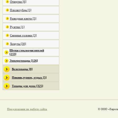
Отвертки [6]
Плоскогубцы [5]
Разводные ключи [5]
Рулетки [1]
Сменные головки [3]
Хомуты [30]
Щетки стеклоочистителей
[233]
Электротовары [126]
Велотовары [8]
Пикник,туризм, отдых [5]
Товары для дома [325]
Предложения по работе сайта
© ООО «Еврола