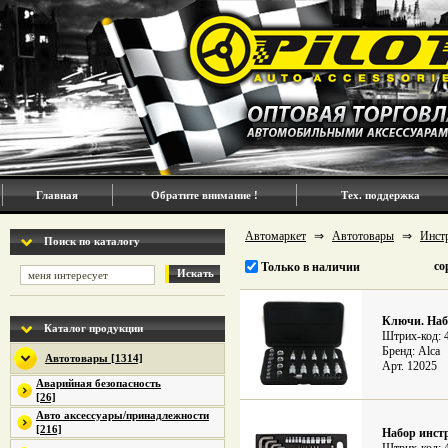
Главная
Обратите внимание !
Тех. поддержка
Автомаркет
⇒
Автотовары
⇒
Инст
Поиск по каталогу
со
Только в наличии
Искать
Ключи. Наб
Каталог продукции
Штрих-код: 
Бренд: Alca
Автотовары [1314]
Арт. 12025
Аварийная безопасность
[26]
Авто аксессуары/принадлежности
[216]
Набор инстр