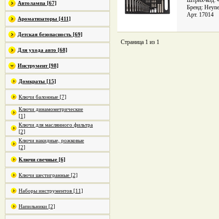
Штрих-код: 
Автолампа [67]
Бренд: Heyne
Арт. 17014
Ароматизаторы [411]
Детская безопасность [69]
Страница 1 из 1
Для ухода авто [68]
Инструмент [98]
Домкраты [15]
Ключи балонные [7]
Ключи динамометрические
[1]
Ключи для маслянного фильтра
[2]
Ключи накидные, рожковые
[2]
Ключи свечные [6]
Ключи шестигранные [2]
Наборы инструментов [11]
Напильники [2]