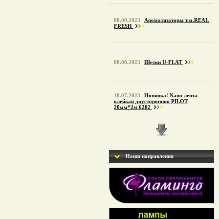
08.08.2023
Ароматизаторы т.м.REAL
FRESH
08.08.2023
Щетки U-FLAT
18.07.2023
Новинка! Nano лента
клейкая двусторонняя PILOT
20мм*2м 6202
02.06.2023
ALCA.Dr.Marcus.
Наши направления
09.12.2022
График работы на
новогодние праздники: 30-31.12.2022
и 01-02.01.2023 нерабочие дни.
15.11.2022
Изменение правил