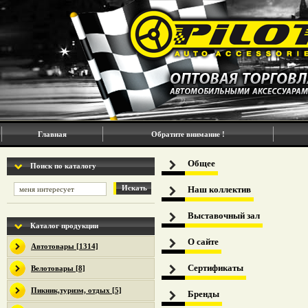
Главная
Обратите внимание !
Общее
Поиск по каталогу
Искать
Наш коллектив
Выставочный зал
Каталог продукции
О сайте
Автотовары [1314]
Сертификаты
Велотовары [8]
Пикник,туризм, отдых [5]
Бренды