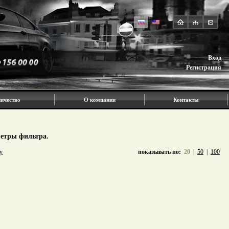
Вход
Регистрация
ичество
О компании
Контакты
метры фильтра.
у
показывать по:
20
|
50
|
100