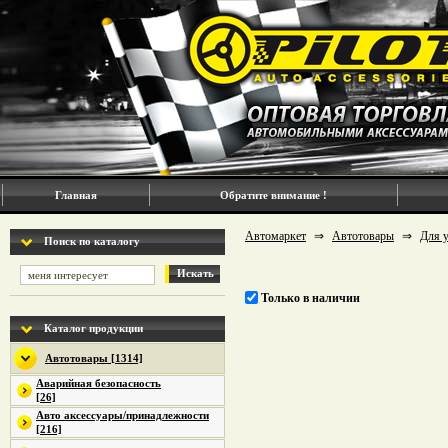
Главная
Обратите внимание !
Автомаркет
⇒
Автотовары
⇒
Для у
Поиск по каталогу
Искать
Только в наличии
Каталог продукции
Автотовары [1314]
Аварийная безопасность
[26]
Авто аксессуары/принадлежности
[216]