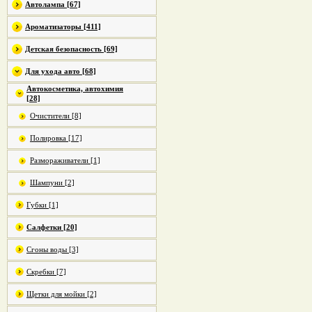
Автолампа [67]
Ароматизаторы [411]
Детская безопасность [69]
Для ухода авто [68]
Автокосметика, автохимия
[28]
Очистители [8]
Полировка [17]
Размораживатели [1]
Шампуни [2]
Губки [1]
Салфетки [20]
Сгоны воды [3]
Скребки [7]
Щетки для мойки [2]