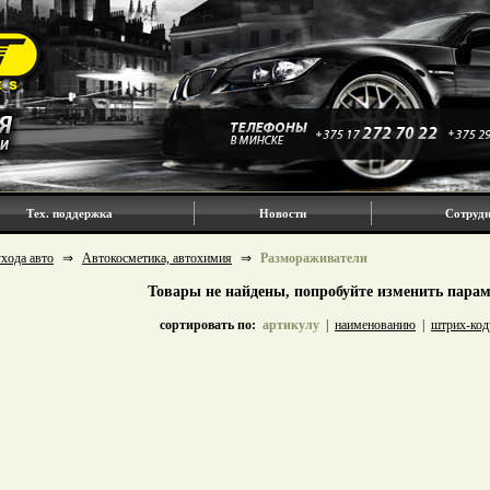
Тех. поддержка
Новости
Сотрудн
хода авто
⇒
Автокосметика, автохимия
⇒
Размораживатели
Товары не найдены, попробуйте изменить пара
сортировать по:
артикулу
|
наименованию
|
штрих-код