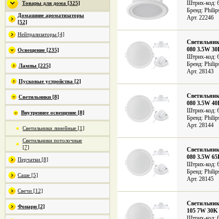
Штрих-код: 
Товары для дома [325]
Бренд: Philip
Домашние ароматизаторы
Арт. 22246
[52]
Нейтрализаторы [4]
Светильник
080 3.5W 3
Освещение [235]
Штрих-код: 
Бренд: Philip
Лампы [225]
Арт. 28143
Пусковые устройства [2]
Светильник
Светильники [8]
080 3.5W 4
Штрих-код: 
Внутреннее освещение [8]
Бренд: Philip
Арт. 28144
Светильники линейные [1]
Светильники потолочные
[7]
Светильник
080 3.5W 6
Перчатки [8]
Штрих-код: 
Бренд: Philip
Саше [5]
Арт. 28145
Свечи [12]
Светильник
Фонари [2]
105 7W 30
Штрих-код: 