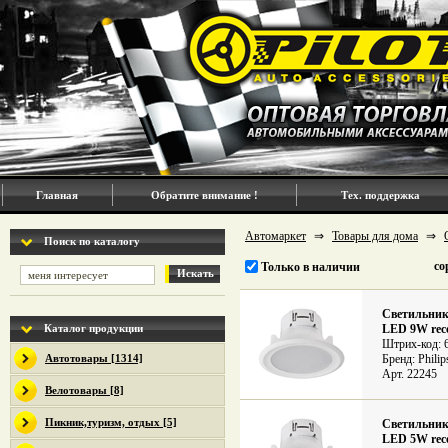
Главная
Обратите внимание !
Тех. поддержка
Автомаркет
⇒
Товары для дома
⇒
Поиск по каталогу
со
Только в наличии
Искать
Светильник
Каталог продукции
LED 9W rece
Штрих-код: 
Автотовары [1314]
Бренд: Philip
Арт. 22245
Велотовары [8]
Пикник,туризм, отдых [5]
Светильник
LED 5W rece