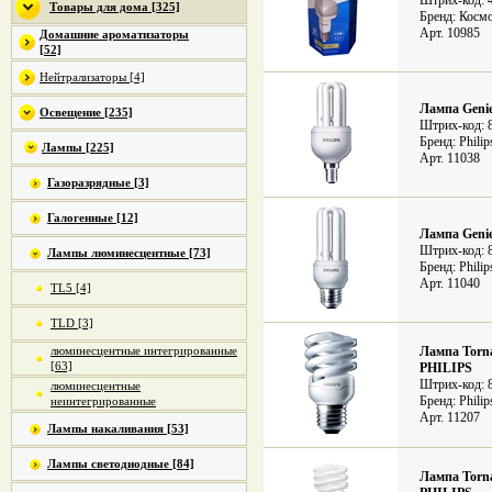
Штрих-код: 
Товары для дома [325]
Бренд: Косм
Арт. 10985
Домашние ароматизаторы
[52]
Нейтрализаторы [4]
Лампа Geni
Освещение [235]
Штрих-код: 
Бренд: Philip
Лампы [225]
Арт. 11038
Газоразрядные [3]
Галогенные [12]
Лампа Geni
Штрих-код: 
Лампы люминесцентные [73]
Бренд: Philip
Арт. 11040
TL5 [4]
TLD [3]
люминесцентные интегрированные
Лампа Torna
[63]
PHILIPS
Штрих-код: 
люминесцентные
Бренд: Philip
неинтегрированные
[3]
Арт. 11207
Лампы накаливания [53]
Лампы светодиодные [84]
Лампа Torna