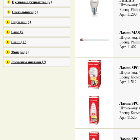
PHILIPS
Пусковые устройства [2]
Штрих-код: 
Бренд: Philip
Светильники [8]
Арт. 11208
Перчатки [8]
Саше [5]
Лампа MAST
Штрих-код: 
Свечи [12]
Бренд: Philip
Арт. 11402
Фонари [2]
Элементы питания [7]
Лампа SPC
Штрих-код: 
Бренд: Косм
Арт. 11512
Лампа SPC
Штрих-код: 
Бренд: Косм
Арт. 11525
Лампа SPC