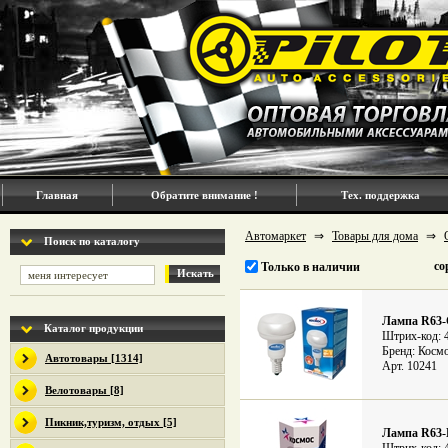
Главная
Обратите внимание !
Тех. поддержка
Автомаркет
⇒
Товары для дома
⇒
Поиск по каталогу
со
Только в наличии
Искать
Лампа R63
Каталог продукции
Штрих-код: 
Бренд: Косм
Автотовары [1314]
Арт. 10241
Велотовары [8]
Пикник,туризм, отдых [5]
Лампа R63