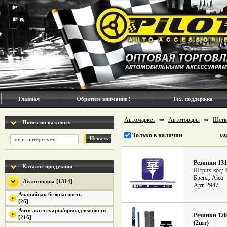
Главная
Обратите внимание !
Тех. поддержка
Автомаркет
⇒
Автотовары
⇒
Щетк
Поиск по каталогу
со
Только в наличии
Искать
Резинки 131
Каталог продукции
Штрих-код: 
Бренд: Alca
Автотовары [1314]
Арт. 2947
Аварийная безопасность
[26]
Авто аксессуары/принадлежности
Резинки 12
[216]
(2шт)