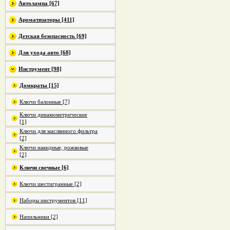
Автолампа [67]
Ароматизаторы [411]
Детская безопасность [69]
Для ухода авто [68]
Инструмент [98]
Домкраты [15]
Ключи балонные [7]
Ключи динамометрические
[1]
Ключи для маслянного фильтра
[2]
Ключи накидные, рожковые
[2]
Ключи свечные [6]
Ключи шестигранные [2]
Наборы инструментов [11]
Напильники [2]