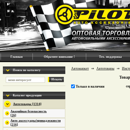
Главная
Обратите внимание !
Тех. поддержка
Автомаркет
⇒
Автотовары
⇒
Инст
Поиск по каталогу
Товар
Искать
со
Только в наличии
Каталог продукции
Автотовары [1314]
Аварийная безопасность
[26]
Авто аксессуары/принадлежности
[216]