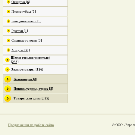
Отвертки [6]
Плоскогубцы [5]
Разводные ключи [5]
Рулетки [1]
Сменные головки [3]
Хомуты [30]
Щетки стеклоочистителей
[233]
Электротовары [126]
Велотовары [8]
Пикник,туризм, отдых [5]
Товары для дома [325]
Предложения по работе сайта
© ООО «Еврола