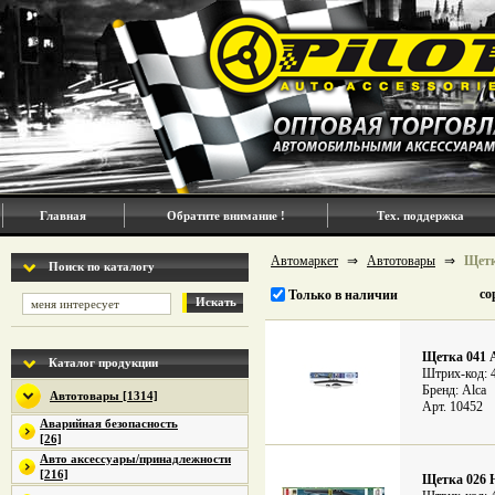
Главная
Обратите внимание !
Тех. поддержка
Автомаркет
⇒
Автотовары
⇒
Щетк
Поиск по каталогу
со
Только в наличии
Искать
Щетка 041 
Каталог продукции
Штрих-код: 
Бренд: Alca
Автотовары [1314]
Арт. 10452
Аварийная безопасность
[26]
Авто аксессуары/принадлежности
[216]
Щетка 026 