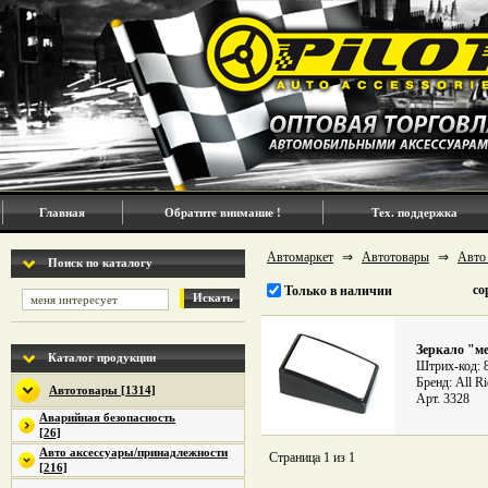
Главная
Обратите внимание !
Тех. поддержка
Автомаркет
⇒
Автотовары
⇒
Авто
Поиск по каталогу
со
Только в наличии
Искать
Зеркало "ме
Каталог продукции
Штрих-код: 
Бренд: All Ri
Автотовары [1314]
Арт. 3328
Аварийная безопасность
[26]
Авто аксессуары/принадлежности
Страница 1 из 1
[216]