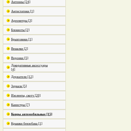
Антенны [24]
Антистатики [1]
Ареометры [3]
Блокноты [2]
Брызговики [1]
Вешалки [2]
Воронки [5]
Декоративные аксессуары
[4]
Держатели [12]
Зеркала [5]
Изоленты, скотч [20]
Канистры [7]
Ковры автомобильные [15]
Крышки бензобака [1]