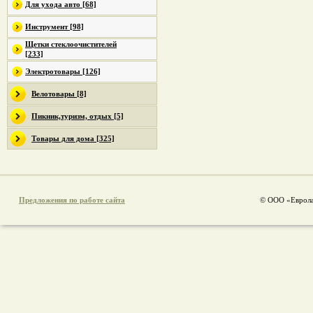
Для ухода авто [68]
Инструмент [98]
Щетки стеклоочистителей
[233]
Электротовары [126]
Велотовары [8]
Пикник,туризм, отдых [5]
Товары для дома [325]
Предложения по работе сайта
© ООО «Еврола