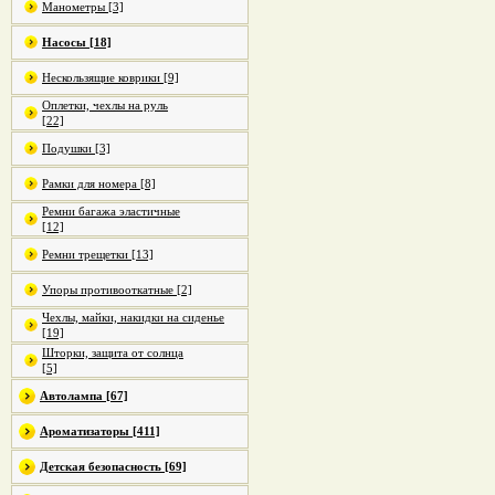
Манометры [3]
Насосы [18]
Нескользящие коврики [9]
Оплетки, чехлы на руль
[22]
Подушки [3]
Рамки для номера [8]
Ремни багажа эластичные
[12]
Ремни трещетки [13]
Упоры противооткатные [2]
Чехлы, майки, накидки на сиденье
[19]
Шторки, защита от солнца
[5]
Автолампа [67]
Ароматизаторы [411]
Детская безопасность [69]