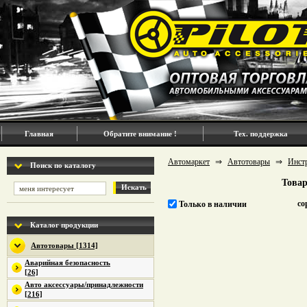
Главная
Обратите внимание !
Тех. поддержка
Автомаркет
⇒
Автотовары
⇒
Инст
Поиск по каталогу
Товар
Искать
со
Только в наличии
Каталог продукции
Автотовары [1314]
Аварийная безопасность
[26]
Авто аксессуары/принадлежности
[216]