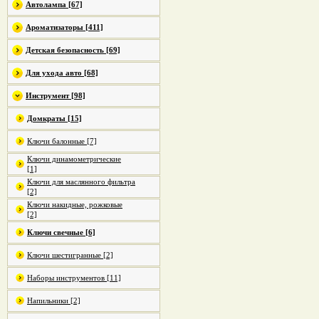
Автолампа [67]
Ароматизаторы [411]
Детская безопасность [69]
Для ухода авто [68]
Инструмент [98]
Домкраты [15]
Ключи балонные [7]
Ключи динамометрические
[1]
Ключи для маслянного фильтра
[2]
Ключи накидные, рожковые
[2]
Ключи свечные [6]
Ключи шестигранные [2]
Наборы инструментов [11]
Напильники [2]