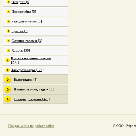
Отвертки [6]
Плоскогубцы [5]
Разводные ключи [5]
Рулетки [1]
Сменные головки [3]
Хомуты [30]
Щетки стеклоочистителей
[233]
Электротовары [126]
Велотовары [8]
Пикник,туризм, отдых [5]
Товары для дома [325]
Предложения по работе сайта
© ООО «Еврола