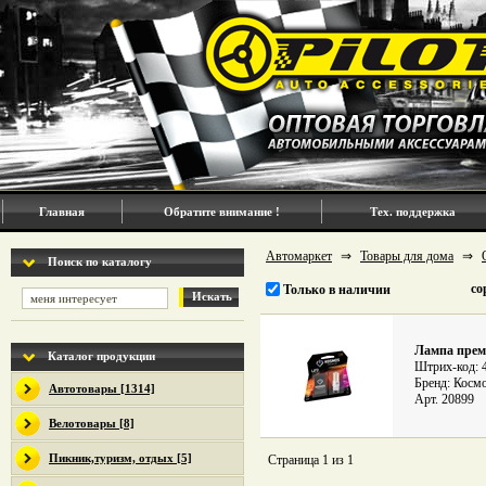
Главная
Обратите внимание !
Тех. поддержка
Автомаркет
⇒
Товары для дома
⇒
Поиск по каталогу
со
Только в наличии
Искать
Лампа пре
Каталог продукции
Штрих-код: 
Бренд: Косм
Автотовары [1314]
Арт. 20899
Велотовары [8]
Пикник,туризм, отдых [5]
Страница 1 из 1