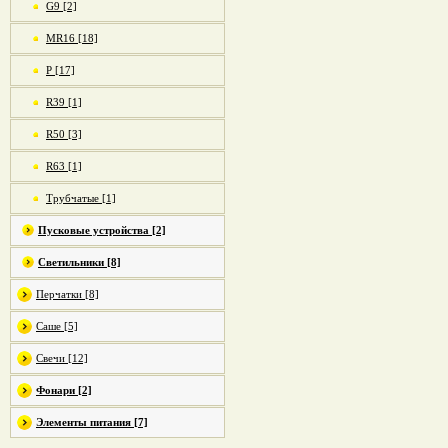
G9 [2]
MR16 [18]
P [17]
R39 [1]
R50 [3]
R63 [1]
Трубчатые [1]
Пусковые устройства [2]
Светильники [8]
Перчатки [8]
Саше [5]
Свечи [12]
Фонари [2]
Элементы питания [7]