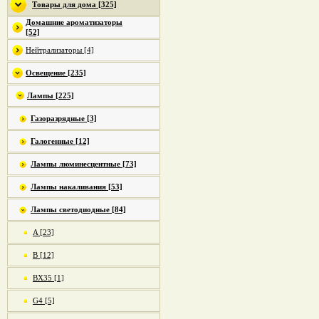
Товары для дома [325]
Домашние ароматизаторы
[52]
Нейтрализаторы [4]
Освещение [235]
Лампы [225]
Газоразрядные [3]
Галогенные [12]
Лампы люминесцентные [73]
Лампы накаливания [53]
Лампы светодиодные [84]
A [23]
B [12]
BX35 [1]
G4 [5]