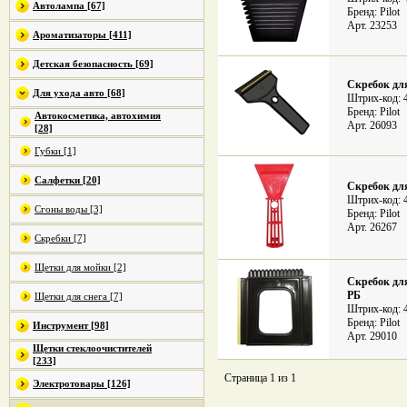
Автолампа [67]
Бренд: Pilot
Арт. 23253
Ароматизаторы [411]
Детская безопасность [69]
Скребок для
Для ухода авто [68]
Штрих-код: 
Бренд: Pilot
Автокосметика, автохимия
Арт. 26093
[28]
Губки [1]
Салфетки [20]
Скребок дл
Штрих-код: 
Сгоны воды [3]
Бренд: Pilot
Арт. 26267
Скребки [7]
Щетки для мойки [2]
Скребок дл
РБ
Щетки для снега [7]
Штрих-код: 
Бренд: Pilot
Инструмент [98]
Арт. 29010
Щетки стеклоочистителей
[233]
Страница 1 из 1
Электротовары [126]