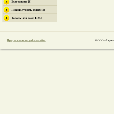
Велотовары [8]
Пикник,туризм, отдых [5]
Товары для дома [325]
Предложения по работе сайта
© ООО «Еврола