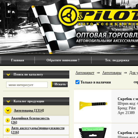
Главная
Обратите внимание !
Тех. поддержка
Автомаркет
⇒
Автотовары
⇒
Для у
Поиск по каталогу
со
Только в наличии
Искать
Скребок с 
Каталог продукции
Штрих-код: 
Бренд: Pilot
Автотовары [1314]
Арт. 21389
Аварийная безопасность
[26]
Авто аксессуары/принадлежности
[216]
Скребок с 
Штрих-код: 