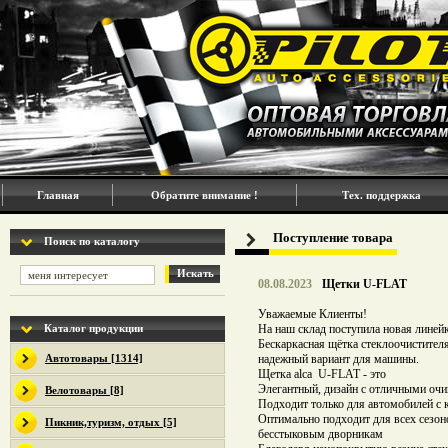
Главная
Обратите внимание !
Тех. поддержка
Поступление товара
Поиск по каталогу
Искать
08.08.2023
Щетки U-FLAT
Уважаемые Клиенты!
Каталог продукции
На наш склад поступила новая линей
Бескаркасная щётка стеклоочистите
Автотовары [1314]
надежный вариант для машины.
Щетка alca U-FLAT - это
Элегантный, дизайн с отличными оч
Велотовары [8]
Подходит только для автомобилей 
Оптимально подходит для всех сезон
Пикник,туризм, отдых [5]
бесстыковым дворникам